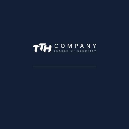
Ajax EN54 FireProtect (Sounder/VAD) Jeweller –
Sirène et Flash Lumineux d'Alarme Incendie
Ajax EN54 FireProtect (Sounder) Jeweller –
Avertisseur Sonore d'Alarme Incendie Sans Fil