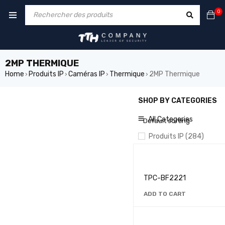
0
2MP THERMIQUE
Home
Produits IP
Caméras IP
Thermique
2MP Thermique
›
›
›
›
SHOP BY CATEGORIES
AFFICHER UNIQUEMENT L
All Categories
Default sorting
Produits IP (284)
BRANDS
TPC-BF2221
Ajax
ADD TO CART
Dahua
IMOU