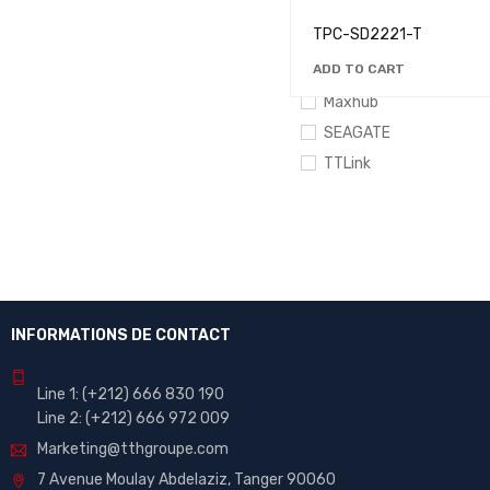
IQBoard
TPC-SD2221-T
Lampro
ADD TO CART
Lexar
Maxhub
SEAGATE
TTLink
Unilumin
Weonex
Western Digital
Yealink
INFORMATIONS DE CONTACT
Line 1:
(+212)
666 830 190
Line 2:
(+212) 666 972 009
Marketing@tthgroupe.com
7 Avenue Moulay Abdelaziz, Tanger 90060