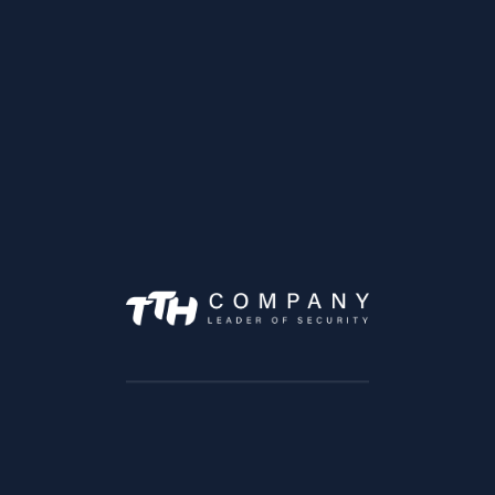
alarme
camera-dahua
camera de surveillance tanger
camera ip dahua
camera maroc
camera surveillance Afrique
camera surveillance avec un bon prix
CAMERA SURVEILLANCE CASABLANCA
CAMERA SURVEILLANCE DAHUA