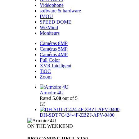
Vidéophone
software & hardware
IMOU
SPEED DOME
WizMind
Moniteurs
Caméras 8MP
Caméras 5MP
Caméras 4MP
Full Color
XVR Intelligent
TiOC
Zoom
Armoire 4U
Rated
5.00
out of 5
(2)
DH-SDT7C424-4F-ZBZJ-APV-0400
ON THE WEKKEND
PRO GAMING DELL X150