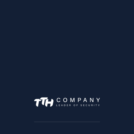
RECENT PRODUCTS
IQBoard IQTouch TR1310C Pro 75″ Tableau
interactif 4K Google EDLA
IQBoard IQTouch TR1310C Pro 65″ Tableau
interactif 4K Google EDLA
IQBoard IQTouch TR1310C Pro 98″ Tableau
interactif 4K Google EDLA