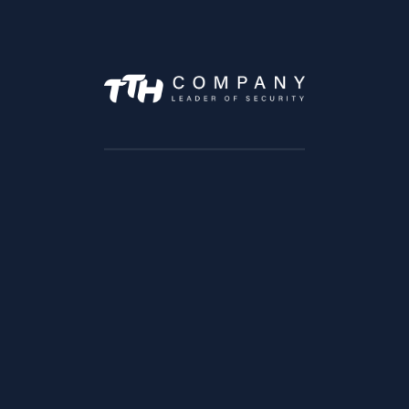
7 Avenue Moulay Abdelaziz, Tanger 90060
Angle rue Ibn Katir et Socrate
Quartier Maarif, Casablanca
Lundi –> Vendredi :9h à 18h
Samedi : 9h à 13h
SOLUTIONS
Solution trafic
Solution BTP
Solution Transports & Logistique
Solution Vente au detail
Solution Bancaire
Solution éducation
Solution Infrastructures