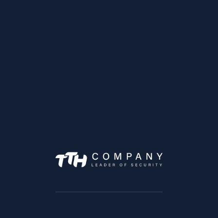
Ajax EN54 FireProtect (Sounder/VAD) Jeweller –
Sirène et Flash Lumineux d'Alarme Incendie
Ajax EN54 FireProtect (Sounder) Jeweller –
Avertisseur Sonore d'Alarme Incendie Sans Fil