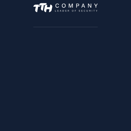
INFORMATIONS DE CONTACT
Line 1:
(+212)
666 830 190
Line 2:
(+212) 666 972 009
Marketing@tthgroupe.com
7 Avenue Moulay Abdelaziz, Tanger 90060
Angle rue Ibn Katir et Socrate
Quartier Maarif, Casablanca
Lundi –> Vendredi :9h à 18h
Samedi : 9h à 13h
SOLUTIONS
Solution trafic
Solution BTP