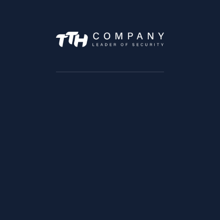
Angle rue Ibn Katir et Socrate
Quartier Maarif, Casablanca
Lundi –> Vendredi :9h à 18h
Samedi : 9h à 13h
SOLUTIONS
Solution trafic
Solution BTP
Solution Transports & Logistique
Solution Vente au detail
Solution Bancaire
Solution éducation
Solution Infrastructures
Solution securité des zones