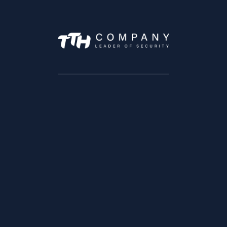
Angle rue Ibn Katir et Socrate
Quartier Maarif, Casablanca
Lundi –> Vendredi :9h à 18h
Samedi : 9h à 13h
SOLUTIONS
Solution trafic
Solution BTP
Solution Transports & Logistique
Solution Vente au detail
Solution Bancaire
Solution éducation
Solution Infrastructures
Solution securité des zones