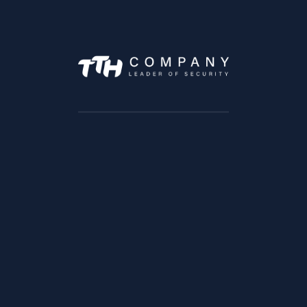
7 Avenue Moulay Abdelaziz, Tanger 90060
Angle rue Ibn Katir et Socrate
Quartier Maarif, Casablanca
Lundi –> Vendredi :9h à 18h
Samedi : 9h à 13h
SOLUTIONS
Solution trafic
Solution BTP
Solution Transports & Logistique
Solution Vente au detail
Solution Bancaire
Solution éducation
Solution Infrastructures