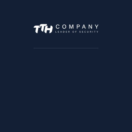
7 Avenue Moulay Abdelaziz, Tanger 90060
Angle rue Ibn Katir et Socrate
Quartier Maarif, Casablanca
Lundi –> Vendredi :9h à 18h
Samedi : 9h à 13h
SOLUTIONS
Solution trafic
Solution BTP
Solution Transports & Logistique
Solution Vente au detail
Solution Bancaire
Solution éducation
Solution Infrastructures