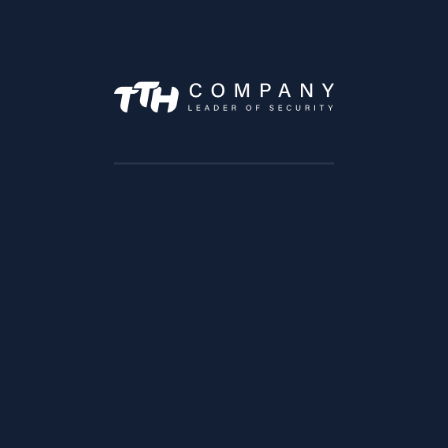
7 Avenue Moulay Abdelaziz, Tanger 90060
Angle rue Ibn Katir et Socrate
Quartier Maarif, Casablanca
Lundi –> Vendredi :9h à 18h
Samedi : 9h à 13h
SOLUTIONS
Solution trafic
Solution BTP
Solution Transports & Logistique
Solution Vente au detail
Solution Bancaire
Solution éducation
Solution Infrastructures