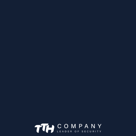
haits
haits
E
Caméra Mobile IP
IPC-HDBW3231F
Achetez maintenan
améras Mobiles
MXVR